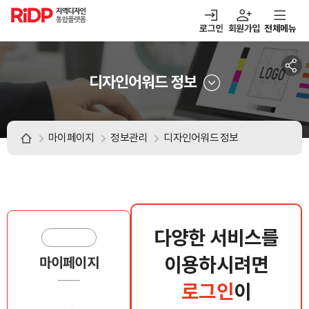
RiDP 지역디자인
통합플랫폼
로그인
회원가입
전체메뉴
주메뉴
열기
열기
열기
열기
보·매칭
디자인정보
알림마당
아이디어뱅크
디자인어워드 정보
마이페이지
정보관리
디자인어워드 정보
다양한 서비스를
이용하시려면
마이페이지
로그인
이