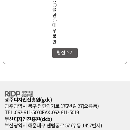
통
불
만
매
우
불
만
RiDP 지역디자
인 통합플랫폼
광주디자인진흥원(gdc)
광주광역시 북구 첨단과기로 176번길 27(오룡동)
TEL .062-611-5000
FAX .062-611-5019
부산디자인진흥원(dcb)
부산광역시 해운대구 센텀동로 57 (우동 1457번지)