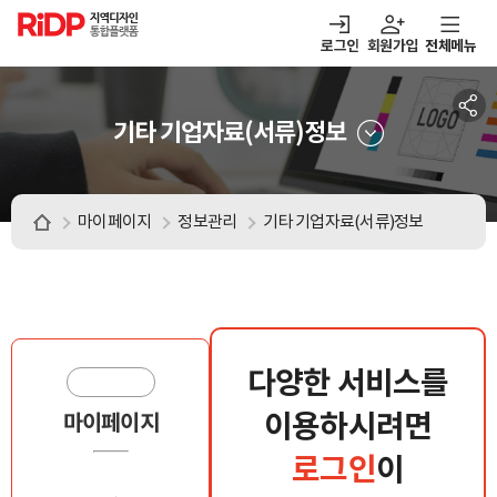
RiDP 지역디자인
통합플랫폼
로그인
회원가입
전체메뉴
주메뉴
열기
열기
열기
열기
보·매칭
디자인정보
알림마당
아이디어뱅크
기타 기업자료(서류)정보
마이페이지
정보관리
기타 기업자료(서류)정보
다양한 서비스를
이용하시려면
마이페이지
로그인
이