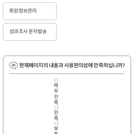
회원정보관리
성과조사 문자발송
현재페이지의 내용과 사용편의성에 만족하십니까?
사
매
용
우
편
의
만
성
족
만
만
족
도
족
보