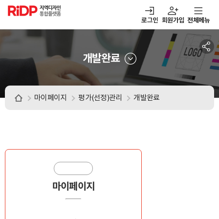
RiDP 지역디자인
통합플랫폼
로그인
회원가입
전체메뉴
주메뉴
열기
열기
열기
열기
보·매칭
디자인정보
알림마당
아이디어뱅크
개발완료
마이페이지
평가(선정)관리
개발완료
마이페이지