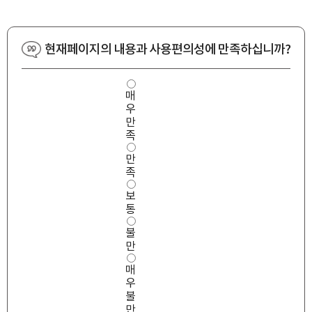
현재페이지의 내용과 사용편의성에 만족하십니까?
사
매
용
우
편
의
만
성
족
만
만
족
도
족
보
통
불
만
매
우
타
불
만