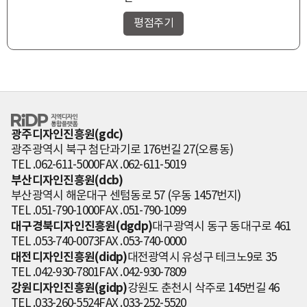
RiDP 지역디자
인 통합플랫폼
광주디자인진흥원(gdc)
광주광역시 북구 첨단과기로 176번길 27(오룡동)
TEL .062-611-5000
FAX .062-611-5019
부산디자인진흥원(dcb)
부산광역시 해운대구 센텀동로 57 (우동 1457번지)
TEL .051-790-1000
FAX .051-790-1099
대구경북디자인진흥원(dgdp)
대구광역시 동구 동대구로 461
TEL .053-740-0073
FAX .053-740-0000
대전디자인진흥원(didp)
대전광역시 유성구 테크노9로 35
TEL .042-930-7801
FAX .042-930-7809
강원디자인진흥원(gidp)
강원도 춘천시 삭주로 145번길 46
TEL .033-260-5524
FAX .033-252-5520