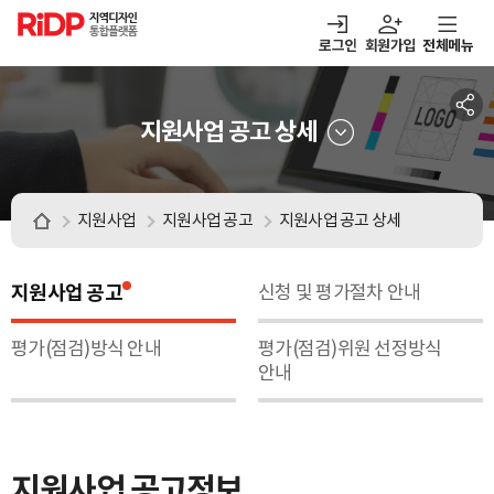
RiDP 지역디자인
통합플랫폼
로그인
회원가입
전체메뉴
열기
열기
열기
열기
보·매칭
디자인정보
알림마당
아이디어뱅크
지원사업 공고 상세
지원사업
지원사업 공고
지원사업 공고 상세
지원사업 공고
신청 및 평가절차 안내
평가(점검)방식 안내
평가(점검)위원 선정방식
안내
지원사업 공고정보