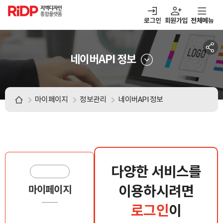
RiDP 지역디자인
통합플랫폼
로그인
회원가입
전체메뉴
주메뉴
열기
열기
열기
열기
보·매칭
디자인정보
알림마당
아이디어뱅크
네이버API 정보
마이페이지
정보관리
네이버API 정보
다양한 서비스를
이용하시려면
마이페이지
로그인
이