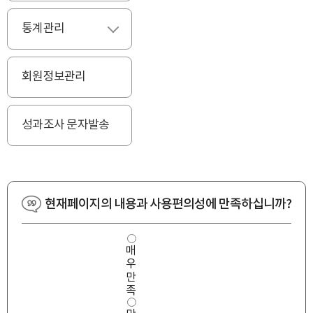
통계관리
펼치기
회원정보관리
성과조사 문자발송
현재페이지의 내용과 사용편의성에 만족하십니까?
사
매
용
우
편
의
만
성
족
만