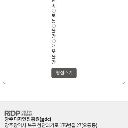
만
족
도
족
보
통
불
만
매
우
불
만
RiDP 지역디자
인 통합플랫폼
광주디자인진흥원(gdc)
광주광역시 북구 첨단과기로 176번길 27(오룡동)