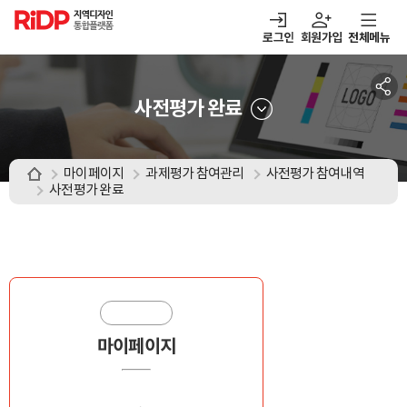
RiDP 지역디자인
통합플랫폼
로그인
회원가입
전체메뉴
주메뉴
열기
열기
열기
열기
보·매칭
디자인정보
알림마당
아이디어뱅크
사전평가 완료
마이페이지
과제평가 참여관리
사전평가 참여내역
사전평가 완료
마이페이지