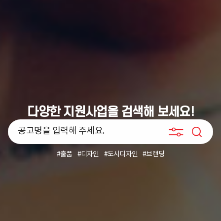
다양한 지원사업을 검색해 보세요!
공
상세검
검색
고
색하기
명
#출품
#디자인
#도시디자인
#브랜딩
검
색