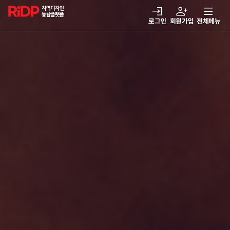
RiDP 지역디자인
통합플랫폼
로그인
회원가입
전체메뉴
주메뉴
열기
열기
열기
열기
보·매칭
디자인정보
알림마당
아이디어뱅크