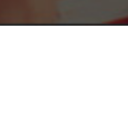
최근 등록 공고
전체 209
접수대기 0
접수중 2
접수마감 207
2
/ 21
이전
다음
정지
(재)대전디자인진흥원 ‘전문인력 풀(Pool)’ 모집 공고
(상시)
대상지역
대전