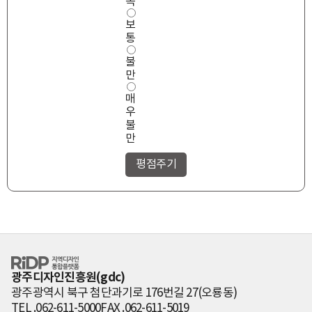
도
족
보
통
불
만
매
우
불
만
RiDP 지역디자
인 통합플랫폼
광주디자인진흥원(gdc)
광주광역시 북구 첨단과기로 176번길 27(오룡동)
TEL .062-611-5000
FAX .062-611-5019