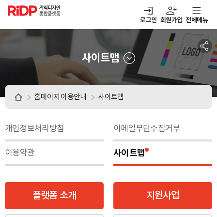
RiDP 지역디자인
통합플랫폼
로그인
회원가입
전체메뉴
주메뉴
열기
열기
열기
열기
보·매칭
디자인정보
알림마당
아이디어뱅크
사이트맵
홈페이지 이용안내
사이트맵
개인정보처리방침
이메일무단수집거부
사이트맵
이용약관
플랫폼 소개
지원사업