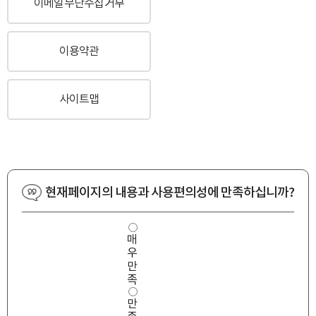
이메일무단수집거부
이용약관
사이트맵
현재페이지의 내용과 사용편의성에 만족하십니까?
사
매
용
우
편
의
만
성
족
만
만
족