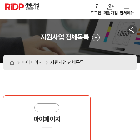
RiDP 지역디자인
통합플랫폼
로그인
회원가입
전체메뉴
주메뉴
열기
열기
열기
열기
보·매칭
디자인정보
알림마당
아이디어뱅크
지원사업 전체목록
마이페이지
지원사업 전체목록
마이페이지