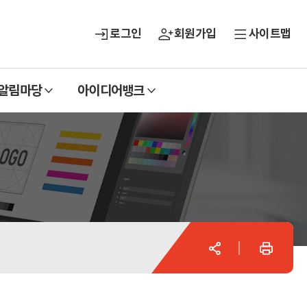
로그인
회원가입
사이트맵
열
열
알림마당
아이디어뱅크
기
기