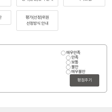
판
평가(선정)위원
선정방식 안내
사
매우만족
용
만족
편
보통
의
불만
성
매우불만
만
족
도