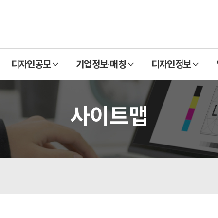
열
열
열
디자인공모
기업정보·매칭
디자인정보
기
기
기
사이트맵