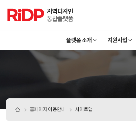
RiDP 지역디자인 통합플랫폼
주
열
열
메
플랫폼 소개
지원사업
기
기
뉴
홈페이지 이용안내
사이트맵