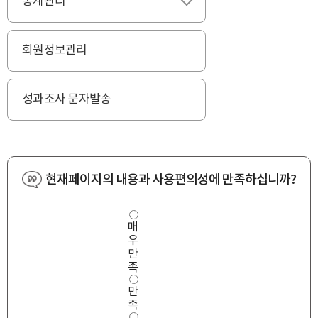
통계관리
펼치기
회원정보관리
성과조사 문자발송
현재페이지의 내용과 사용편의성에 만족하십니까?
사
매
용
우
편
의
만
성
족
만
만
족
도
족