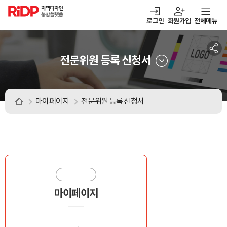
RiDP 지역디자인
통합플랫폼
로그인
회원가입
전체메뉴
주메뉴
열기
열기
열기
열기
보·매칭
디자인정보
알림마당
아이디어뱅크
전문위원 등록 신청서
마이페이지
전문위원 등록 신청서
마이페이지