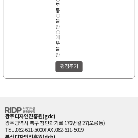
보
통
불
만
매
우
불
만
RiDP 지역디자
인 통합플랫폼
광주디자인진흥원(gdc)
광주광역시 북구 첨단과기로 176번길 27(오룡동)
TEL .062-611-5000
FAX .062-611-5019
부산디자인진흥원(dcb)