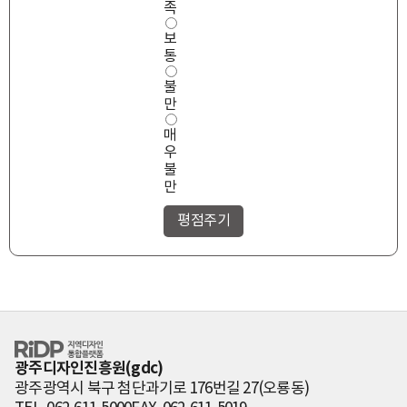
도
족
보
통
불
만
매
우
불
만
RiDP 지역디자
인 통합플랫폼
광주디자인진흥원(gdc)
광주광역시 북구 첨단과기로 176번길 27(오룡동)