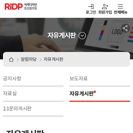
RiDP 지역디자인
통합플랫폼
로그인
회원가입
전체메뉴
주메뉴
열기
열기
열기
열기
보·매칭
디자인정보
알림마당
아이디어뱅크
자유게시판
알림마당
자유게시판
공지사항
보도자료
자유게시판
자료실
1:1문의게시판