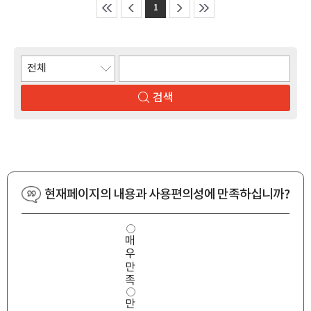
1
검색
현재페이지의 내용과 사용편의성에 만족하십니까?
사
매
용
우
편
의
만
성
족
만
만
족