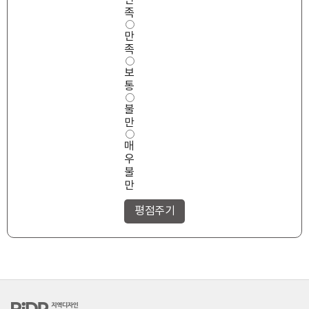
만
성
족
만
만
족
도
족
보
통
불
만
매
우
불
만
RiDP 지역디자