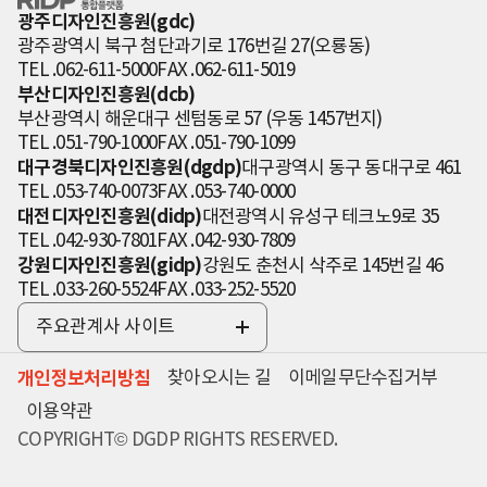
인 통합플랫폼
광주디자인진흥원(gdc)
광주광역시 북구 첨단과기로 176번길 27(오룡동)
TEL .062-611-5000
FAX .062-611-5019
부산디자인진흥원(dcb)
부산광역시 해운대구 센텀동로 57 (우동 1457번지)
TEL .051-790-1000
FAX .051-790-1099
대구경북디자인진흥원(dgdp)
대구광역시 동구 동대구로 461
TEL .053-740-0073
FAX .053-740-0000
대전디자인진흥원(didp)
대전광역시 유성구 테크노9로 35
TEL .042-930-7801
FAX .042-930-7809
강원디자인진흥원(gidp)
강원도 춘천시 삭주로 145번길 46
TEL .033-260-5524
FAX .033-252-5520
주요관계사 사이트
전
체
개인정보처리방침
찾아오시는 길
이메일무단수집거부
보
기
이용약관
COPYRIGHT© DGDP RIGHTS RESERVED.