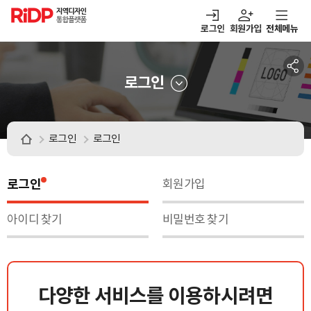
RiDP 지역디자인
통합플랫폼
로그인
회원가입
전체메뉴
주메뉴
열기
열기
열기
열기
보·매칭
디자인정보
알림마당
아이디어뱅크
로그인
로그인
로그인
로그인
회원가입
아이디 찾기
비밀번호 찾기
다양한 서비스를 이용하시려면