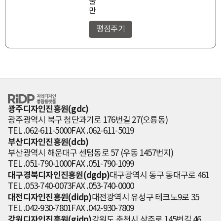
불
만
RiDP 지역디자
인 통합플랫폼
광주디자인진흥원(gdc)
광주광역시 북구 첨단과기로 176번길 27(오룡동)
TEL .062-611-5000
FAX .062-611-5019
부산디자인진흥원(dcb)
부산광역시 해운대구 센텀동로 57 (우동 1457번지)
TEL .051-790-1000
FAX .051-790-1099
대구경북디자인진흥원(dgdp)
대구광역시 동구 동대구로 461
TEL .053-740-0073
FAX .053-740-0000
대전디자인진흥원(didp)
대전광역시 유성구 테크노9로 35
TEL .042-930-7801
FAX .042-930-7809
강원디자인진흥원(gidp)
강원도 춘천시 삭주로 145번길 46