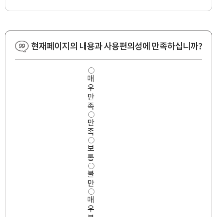
현재페이지의 내용과 사용편의성에 만족하십니까?
사
매
용
우
편
의
만
성
족
만
만
족
도
족
보
통
불
만
매
우