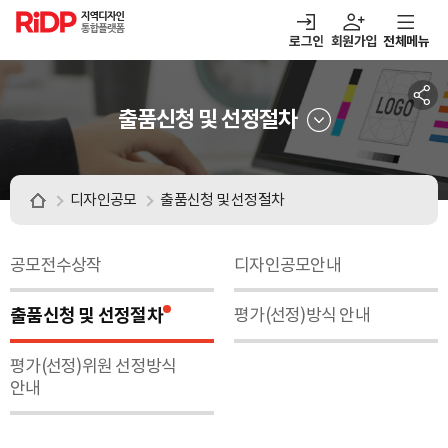
RiDP 지역디자인
통합플랫폼
로그인
회원가입
전체메뉴
주메뉴
열기
열기
열기
열기
보·매칭
디자인정보
알림마당
아이디어뱅크
출품신청 및 선정절차
디자인공모
출품신청 및 선정절차
공모전수상작
디자인공모안내
출품신청 및 선정절차
평가(선정)방식 안내
평가(선정)위원 선정방식
안내