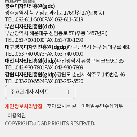
인 통합플랫폼
광주디자인진흥원(gdc)
광주광역시 북구 첨단과기로 176번길 27(오룡동)
TEL .062-611-5000
FAX .062-611-5019
부산디자인진흥원(dcb)
부산광역시 해운대구 센텀동로 57 (우동 1457번지)
TEL .051-790-1000
FAX .051-790-1099
대구경북디자인진흥원(dgdp)
대구광역시 동구 동대구로 461
TEL .053-740-0073
FAX .053-740-0000
대전디자인진흥원(didp)
대전광역시 유성구 테크노9로 35
TEL .042-930-7801
FAX .042-930-7809
강원디자인진흥원(gidp)
강원도 춘천시 삭주로 145번길 46
TEL .033-260-5524
FAX .033-252-5520
주요관계사 사이트
전
체
개인정보처리방침
찾아오시는 길
이메일무단수집거부
보
기
이용약관
COPYRIGHT© DGDP RIGHTS RESERVED.