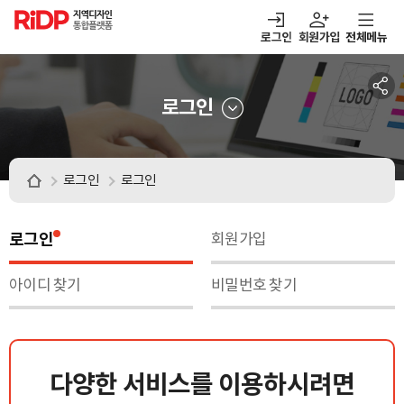
RiDP 지역디자인
통합플랫폼
로그인
회원가입
전체메뉴
주메뉴
열기
열기
열기
열기
보·매칭
디자인정보
알림마당
아이디어뱅크
로그인
로그인
로그인
로그인
회원가입
아이디 찾기
비밀번호 찾기
다양한 서비스를 이용하시려면