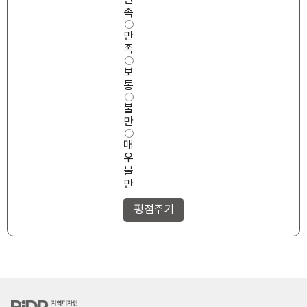
만
성
족
만
만
족
도
족
보
통
불
만
매
우
불
만
RiDP 지역디자