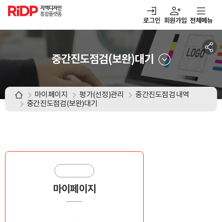
RiDP 지역디자인
통합플랫폼
로그인
회원가입
전체메뉴
주메뉴
열기
열기
열기
열기
보·매칭
디자인정보
알림마당
아이디어뱅크
중간진도점검(보완)대기
마이페이지
평가(선정)관리
중간진도점검 내역
중간진도점검(보완)대기
마이페이지