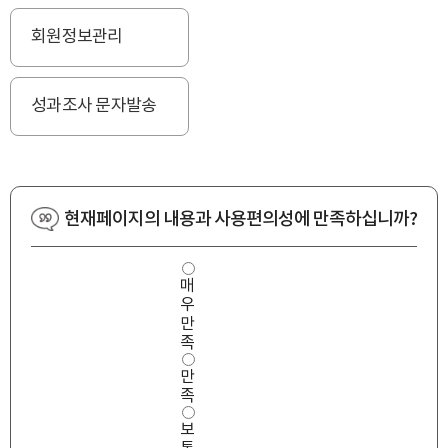
회원정보관리
성과조사 문자발송
현재페이지의 내용과 사용편의성에 만족하십니까?
사
매
용
우
편
의
만
성
족
만
만
족
도
족
보