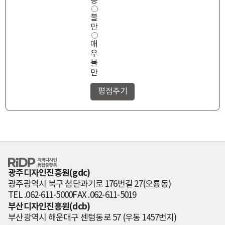
통
불
만
매
우
불
만
RiDP 지역디자
인 통합플랫폼
광주디자인진흥원(gdc)
광주광역시 북구 첨단과기로 176번길 27(오룡동)
TEL .062-611-5000
FAX .062-611-5019
부산디자인진흥원(dcb)
부산광역시 해운대구 센텀동로 57 (우동 1457번지)