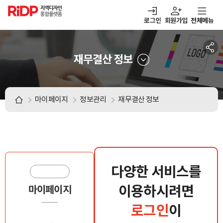
RiDP 지역디자인
통합플랫폼
로그인
회원가입
전체메뉴
주메뉴
열기
열기
열기
열기
보·매칭
디자인정보
알림마당
아이디어뱅크
재무결산 정보
마이페이지
정보관리
재무결산 정보
다양한 서비스를
이용하시려면
마이페이지
로그인
이